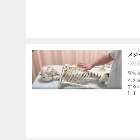
メジ
公開
異常
れを
する
[…]