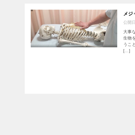
メジ
公開
大事
生物
うこ
[…]