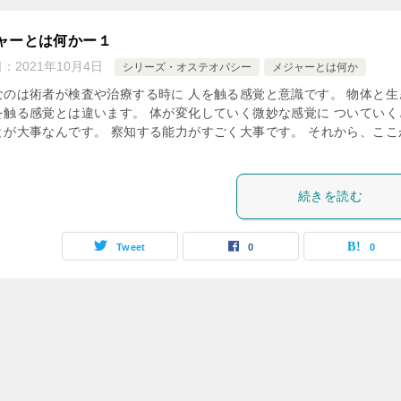
ャーとは何かー１
日：
2021年10月4日
シリーズ・オステオパシー
メジャーとは何か
なのは術者が検査や治療する時に 人を触る感覚と意識です。 物体と生
を触る感覚とは違います。 体が変化していく微妙な感覚に ついていく
とが大事なんです。 察知する能力がすごく大事です。 それから、ここ
続きを読む
Tweet
0
0