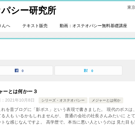
東
オパシー研究所
さんへ
テキスト販売
動画：オステオパシー無料基礎講座
0
0
ャーとは何かー３
日：
2021年10月8日
シリーズ・オステオパシー
メジャーとは何か
これを昔ブログに「影ボス」という表現で書きました。 現代のボスは
てる人も いるかもしれませんが、 普通の会社の社長さんみたいに と
ートな感じなんですよ。 高学歴で。本当に悪い人というのは 見た目も