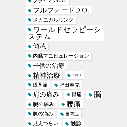
フライマンD.O.
フルフォードD.O.
メカニカルリンク
ワールドセラピーシ
ステム
傾聴
内臓マニピュレーション
子供の治療
精神治療
耳鳴り
肥田春充
股関節
脳
肩の痛み
胃痛
腰痛
腕の痛み
膝の痛み
自閉症
触診
見えづらい