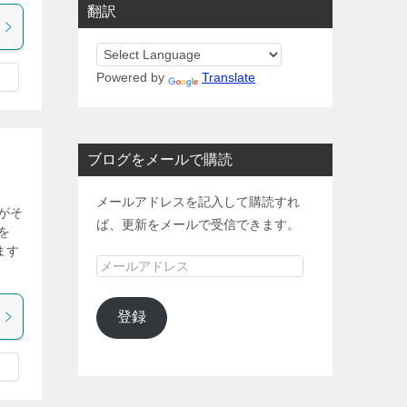
翻訳
Powered by
Translate
ブログをメールで購読
メールアドレスを記入して購読すれ
がそ
ば、更新をメールで受信できます。
を
ます
メ
ー
ル
登録
ア
ド
レ
ス