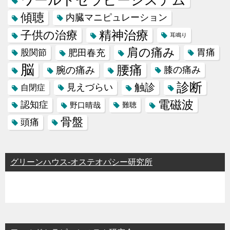
傾聴
内臓マニピュレーション
精神治療
子供の治療
耳鳴り
肩の痛み
肥田春充
胃痛
股関節
脳
腰痛
腕の痛み
膝の痛み
診断
触診
見えづらい
自閉症
電磁波
認知症
野口晴哉
難聴
骨盤
頭痛
グリーンハウス-オステオパシー研究所