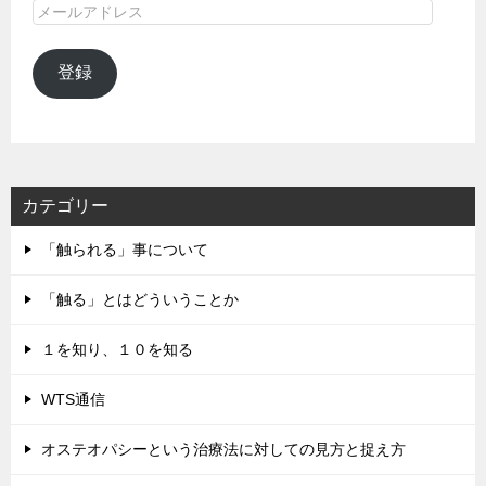
メ
ー
ル
登録
ア
ド
レ
ス
カテゴリー
「触られる」事について
「触る」とはどういうことか
１を知り、１０を知る
WTS通信
オステオパシーという治療法に対しての見方と捉え方